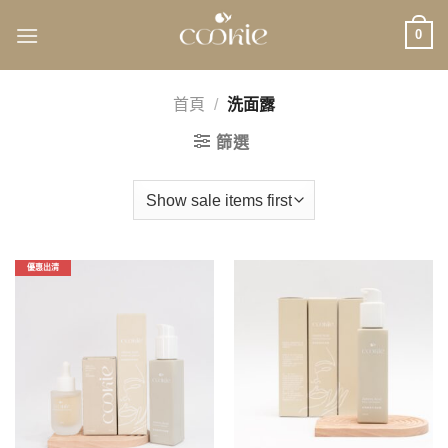
Skip
0
to
content
首頁
/
洗面露
篩選
優惠出清