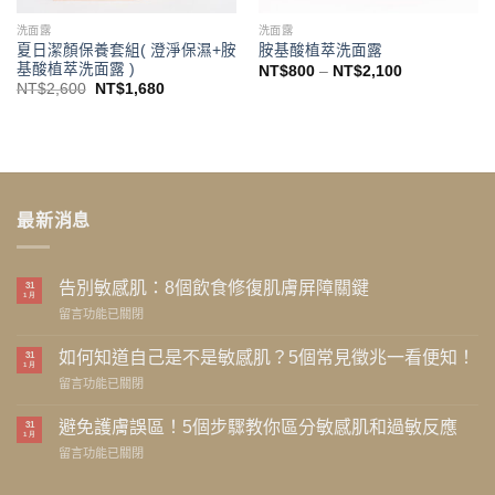
洗面露
洗面露
夏日潔顏保養套組( 澄淨保濕+胺
胺基酸植萃洗面露
基酸植萃洗面露 )
價
NT$
800
–
NT$
2,100
格
原
目
NT$
2,600
NT$
1,680
範
始
前
圍：
價
價
NT$800
格：
格：
到
NT$2,600。
NT$1,680。
NT$2,100
最新消息
告別敏感肌：8個飲食修復肌膚屏障關鍵
31
1 月
在
留言功能已關閉
〈告
別
如何知道自己是不是敏感肌？5個常見徵兆一看便知！
31
1 月
敏
在
留言功能已關閉
感
〈如
肌：
何
避免護膚誤區！5個步驟教你區分敏感肌和過敏反應
8
31
1 月
知
個
在
留言功能已關閉
道
飲
〈避
自
食
免