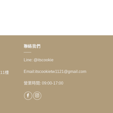
聯絡我們
Line: @itscookie
Email:itscookietw1121@gmail.com
11樓
營業時間: 09:00-17:00