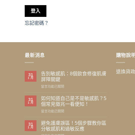
登入
忘記密碼？
最新消息
購物說
退換貨
告別敏感肌：8個飲食修復肌膚
31
1 月
屏障關鍵
在
留言功能已關閉
〈告
別
如何知道自己是不是敏感肌？5
31
敏
1 月
個常見徵兆一看便知！
感
在
留言功能已關閉
肌：
〈如
8
何
個
避免護膚誤區！5個步驟教你區
31
知
飲
1 月
分敏感肌和過敏反應
道
食