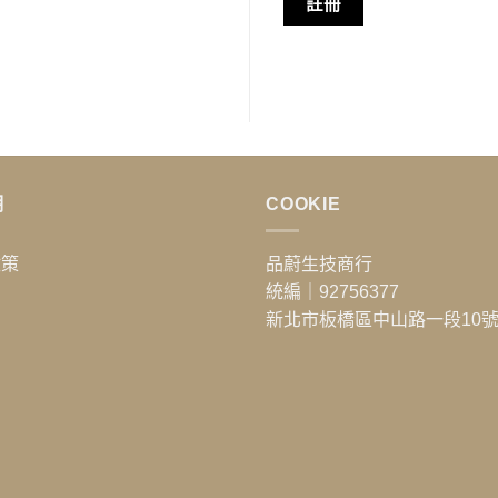
註冊
明
COOKIE
政策
品蔚生技商行
統編｜92756377
新北市板橋區中山路一段10號