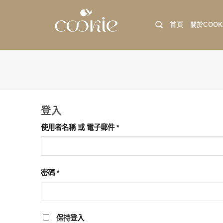
Skip
to
首頁
關於COOK
content
登入
必
使用者名稱 或 電子郵件
*
填
必
密碼
*
填
保持登入